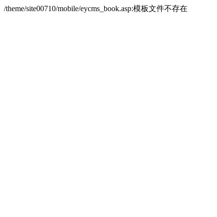
/theme/site00710/mobile/eycms_book.asp:模板文件不存在